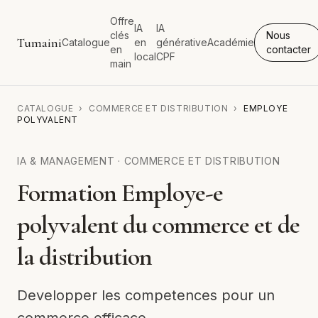
Offre
IA
IA
clés
Nous
Tumaini
Catalogue
en
générative
Académie
en
contacter
local
CPF
main
CATALOGUE
›
COMMERCE ET DISTRIBUTION
›
EMPLOYE
POLYVALENT
IA & MANAGEMENT
·
COMMERCE ET DISTRIBUTION
Formation Employe-e
polyvalent du commerce et de
la distribution
Developper les competences pour un