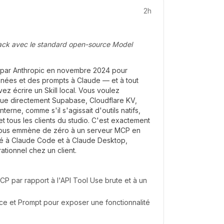
2h
ack avec le standard open-source Model
é par Anthropic en novembre 2024 pour
nnées et des prompts à Claude — et à tout
z écrire un Skill local. Vous voulez
que directement Supabase, Cloudflare KV,
nterne, comme s'il s'agissait d'outils natifs,
et tous les clients du studio. C'est exactement
vous emmène de zéro à un serveur MCP en
é à Claude Code et à Claude Desktop,
rationnel chez un client.
P par rapport à l'API Tool Use brute et à un
rce et Prompt pour exposer une fonctionnalité