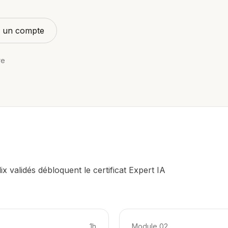
jà un compte
re
x validés débloquent le certificat Expert IA
1h
Module
02