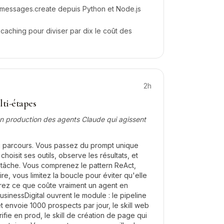
 messages.create depuis Python et Node.js
caching pour diviser par dix le coût des
2h
ti-étapes
en production des agents Claude qui agissent
u parcours. Vous passez du prompt unique
choisit ses outils, observe les résultats, et
a tâche. Vous comprenez le pattern ReAct,
re, vous limitez la boucle pour éviter qu'elle
urez ce que coûte vraiment un agent en
usinessDigital ouvrent le module : le pipeline
et envoie 1000 prospects par jour, le skill web
rifie en prod, le skill de création de page qui