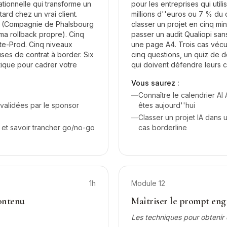
tionnelle qui transforme un
pour les entreprises qui util
ard chez un vrai client.
millions d''euros ou 7 % du 
al (Compagnie de Phalsbourg
classer un projet en cinq min
ma rollback propre). Cinq
passer un audit Qualiopi san
te-Prod. Cinq niveaux
une page A4. Trois cas vécus
uses de contrat à border. Six
cinq questions, un quiz de 
atique pour cadrer votre
qui doivent défendre leurs 
Vous saurez :
—
Connaître le calendrier A
 validées par le sponsor
êtes aujourd''hui
—
Classer un projet IA dans 
 et savoir trancher go/no-go
cas borderline
1h
Module
12
contenu
Maîtriser le prompt eng
Les techniques pour obtenir 