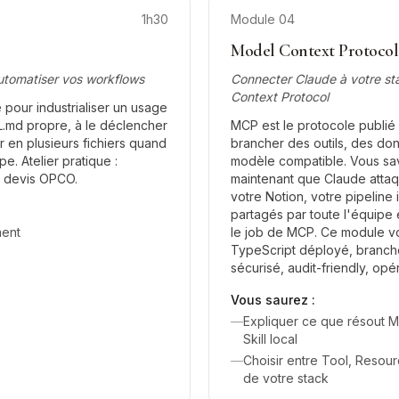
1h30
Module
04
Model Context Protocol
automatiser vos workflows
Connecter Claude à votre st
Context Protocol
 pour industrialiser un usage
L.md propre, à le déclencher
MCP est le protocole publi
er en plusieurs fichiers quand
brancher des outils, des do
e. Atelier pratique :
modèle compatible. Vous save
e devis OPCO.
maintenant que Claude atta
votre Notion, votre pipeline i
partagés par toute l'équipe 
ment
le job de MCP. Ce module 
TypeScript déployé, branch
sécurisé, audit-friendly, opé
Vous saurez :
—
Expliquer ce que résout MC
Skill local
—
Choisir entre Tool, Resou
de votre stack