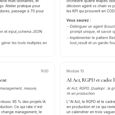
Now multi-domaines, et
orchestre quatre étapes obli
. Atelier pratique pour
décision agent vs chain vs p
s dures, passage à 70 pour
les KPI qui prouvent en CODI
Vous saurez :
—
Distinguer un agent (bouc
ion et input_schema JSON
prompt unique, et savoir q
—
Implémenter le pattern ReA
t gérer les tools multiples en
tool_result et un garde-fo
1h30
Module
10
ient
AI Act, RGPD et cadre lé
e management, mesure,
AI Act, RGPD, Qualiopi : la gr
IA en production
éussi. 95 % des projets IA
L''AI Act, le RGPD et le cad
duction. Ce qui rate n'est
en production et ce qui rest
 le change management, le
un calendrier en trois vague