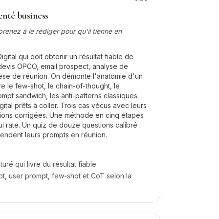
nté business
renez à le rédiger pour qu'il tienne en
gital qui doit obtenir un résultat fiable de
: devis OPCO, email prospect, analyse de
thèse de réunion. On démonte l'anatomie d'un
 le few-shot, le chain-of-thought, le
ompt sandwich, les anti-patterns classiques.
ital prêts à coller. Trois cas vécus avec leurs
rsions corrigées. Une méthode en cinq étapes
 rate. Un quiz de douze questions calibré
fendent leurs prompts en réunion.
ré qui livre du résultat fiable
t, user prompt, few-shot et CoT selon la