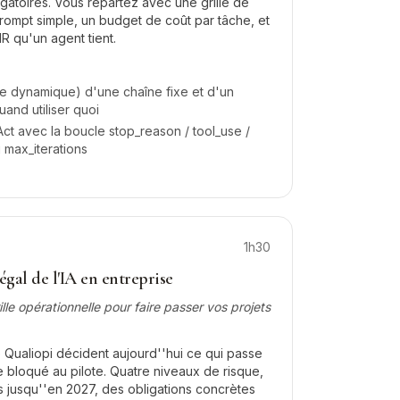
gatoires. Vous repartez avec une grille de
rompt simple, un budget de coût par tâche, et
R qu'un agent tient.
le dynamique) d'une chaîne fixe et d'un
uand utiliser quoi
ct avec la boucle stop_reason / tool_use /
u max_iterations
1h30
gal de l'IA en entreprise
ille opérationnelle pour faire passer vos projets
re Qualiopi décident aujourd''hui ce qui passe
e bloqué au pilote. Quatre niveaux de risque,
s jusqu''en 2027, des obligations concrètes