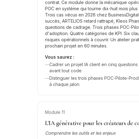
contrat. Ce module donne la mécanique opéra
POC en système qui tourne dix-huit mois plus t
Trois cas vécus en 2026 chez BusinessDigit
succès, ARTELIOS retard rattrapé, Kleos Phar
questions de cadrage. Trois phases POC-Pilo
d'adoption. Quatre catégories de KPI. Six cla
risques opérationnels à couvrir. Un atelier pr
prochain projet en 60 minutes.
Vous saurez :
—
Cadrer un projet IA client en cinq questions
avant tout code
—
Distinguer les trois phases POC-Pilote-Prod
à chaque jalon
Module
11
L'IA générative pour les créateurs de 
Comprendre les outils et les enjeux