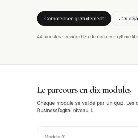
Commencer gratuitement
J'ai dé
44
modules · environ
67
h de contenu · rythme lib
Le parcours en dix modules
Chaque module se valide par un quiz. Les di
BusinessDigital niveau 1.
Module
01