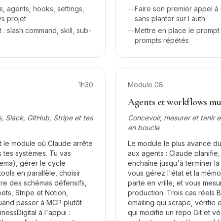
ls, agents, hooks, settings,
—
Faire son premier appel à
vs projet
sans planter sur l auth
 slash command, skill, sub-
—
Mettre en place le prompt 
prompts répétés
1h30
Module
08
Agents et workflows mul
 Slack, GitHub, Stripe et tes
Concevoir, mesurer et tenir 
en boucle
t le module où Claude arrête
Le module le plus avancé d
 tes systèmes. Tu vas
aux agents : Claude planifie, 
ema), gérer le cycle
enchaîne jusqu'à terminer l
tools en parallèle, choisir
vous gérez l'état et la mémoi
rire des schémas défensifs,
parte en vrille, et vous mes
ts, Stripe et Notion,
production. Trois cas réels B
 quand passer à MCP plutôt
emailing qui scrape, vérifie 
nessDigital à l'appui :
qui modifie un repo Git et vé