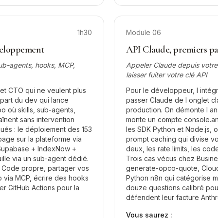
1h30
Module
06
veloppement
API Claude, premiers pa
 sub-agents, hooks, MCP,
Appeler Claude depuis votr
laisser fuiter votre clé API
et CTO qui ne veulent plus
Pour le développeur, l intégr
part du dev qui lance
passer Claude de l onglet c
po où skills, sub-agents,
production. On démonte l a
înent sans intervention
monte un compte console.ant
qués : le déploiement des 153
les SDK Python et Node.js, o
 page sur la plateforme via
prompt caching qui divise vos
 Supabase + IndexNow +
deux, les rate limits, les cod
uille via un sub-agent dédié.
Trois cas vécus chez Busine
e Code propre, partager vos
generate-opco-quote, Cloud
b via MCP, écrire des hooks
Python n8n qui catégorise mi
er GitHub Actions pour la
douze questions calibré pou
défendent leur facture Anthr
Vous saurez :