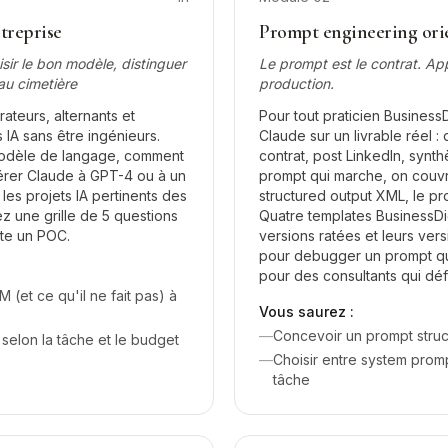
treprise
Prompt engineering orie
ir le bon modèle, distinguer
Le prompt est le contrat. App
au cimetière
production.
ateurs, alternants et
Pour tout praticien BusinessDi
 IA sans être ingénieurs.
Claude sur un livrable réel 
odèle de langage, comment
contrat, post LinkedIn, syn
éférer Claude à GPT-4 ou à un
prompt qui marche, on couvre
 les projets IA pertinents des
structured output XML, le pr
ez une grille de 5 questions
Quatre templates BusinessDig
ite un POC.
versions ratées et leurs ve
pour debugger un prompt qui
pour des consultants qui dé
(et ce qu'il ne fait pas) à
Vous saurez :
—
Concevoir un prompt structu
selon la tâche et le budget
—
Choisir entre system promp
tâche