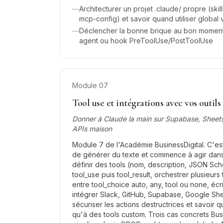
—
Architecturer un projet .claude/ propre (skil
mcp-config) et savoir quand utiliser global 
—
Déclencher la bonne brique au bon moment :
agent ou hook PreToolUse/PostToolUse
Module
07
Tool use et intégrations avec vos outils
Donner à Claude la main sur Supabase, Sheets,
APIs maison
Module 7 de l'Académie BusinessDigital. C'es
de générer du texte et commence à agir dans
définir des tools (nom, description, JSON Sch
tool_use puis tool_result, orchestrer plusieurs 
entre tool_choice auto, any, tool ou none, éc
intégrer Slack, GitHub, Supabase, Google Shee
sécuriser les actions destructrices et savoir
qu'à des tools custom. Trois cas concrets Busi