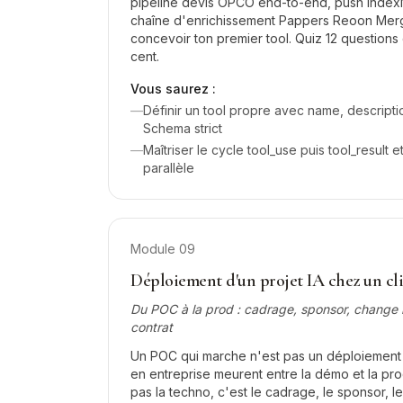
pipeline devis OPCO end-to-end, push Index
chaîne d'enrichissement Pappers Reoon Mergo
concevoir ton premier tool. Quiz 12 question
cent.
Vous saurez :
—
Définir un tool propre avec name, descript
Schema strict
—
Maîtriser le cycle tool_use puis tool_result e
parallèle
Module
09
Déploiement d'un projet IA chez un cl
Du POC à la prod : cadrage, sponsor, chang
contrat
Un POC qui marche n'est pas un déploiement r
en entreprise meurent entre la démo et la pro
pas la techno, c'est le cadrage, le sponsor,