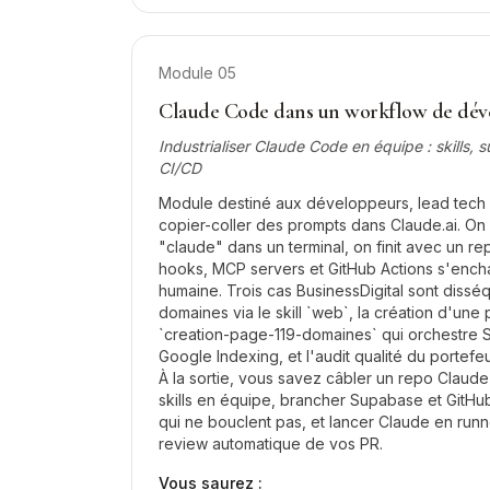
Module
05
Claude Code dans un workflow de dé
Industrialiser Claude Code en équipe : skills,
CI/CD
Module destiné aux développeurs, lead tech 
copier-coller des prompts dans Claude.ai. On 
"claude" dans un terminal, on finit avec un re
hooks, MCP servers et GitHub Actions s'encha
humaine. Trois cas BusinessDigital sont dissé
domaines via le skill `web`, la création d'une
`creation-page-119-domaines` qui orchestre
Google Indexing, et l'audit qualité du portefe
À la sortie, vous savez câbler un repo Claud
skills en équipe, brancher Supabase et GitHu
qui ne bouclent pas, et lancer Claude en runn
review automatique de vos PR.
Vous saurez :